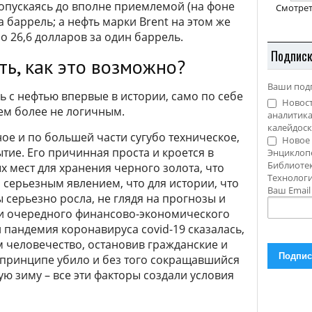
 опускаясь до вполне приемлемой (на фоне
Смотрет
 баррель; а нефть марки Brent на этом же
о 26,6 долларов за один баррель.
Подпис
ь, как это возможно?
Ваши под
сь с нефтью впервые в истории, само по себе
Новост
ем более не логичным.
аналитика
калейдоск
ое и по большей части сугубо техническое,
Новое 
тие. Его причинная проста и кроется в
Энциклоп
Библиотек
х мест для хранения черного золота, что
Технолог
 серьезным явлением, что для истории, что
Ваш Emai
ы серьезно росла, не глядя на прогнозы и
и очередного финансово-экономического
и пандемия коронавируса covid-19 сказалась,
 человечество, остановив гражданские и
 принципе убило и без того сокращавшийся
ую зиму – все эти факторы создали условия