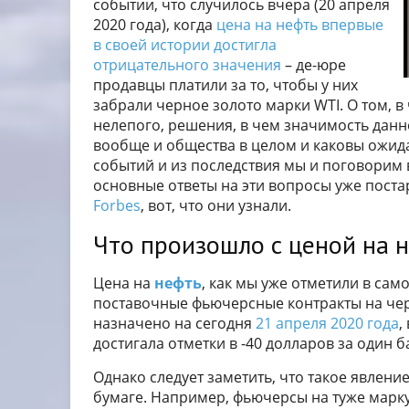
событии, что случилось вчера (20 апреля
2020 года), когда
цена на нефть впервые
в своей истории достигла
отрицательного значения
– де-юре
продавцы платили за то, чтобы у них
забрали черное золото марки WTI. О том, в
нелепого, решения, в чем значимость данн
вообще и общества в целом и каковы ожи
событий и из последствия мы и поговорим в
основные ответы на эти вопросы уже поста
Forbes
, вот, что они узнали.
Что произошло с ценой на 
Цена на
нефть
, как мы уже отметили в сам
поставочные фьючерсные контракты на чер
назначено на сегодня
21 апреля 2020 года
,
достигала отметки в -40 долларов за один б
Однако следует заметить, что такое явлен
бумаге. Например, фьючерсы на туже марку 