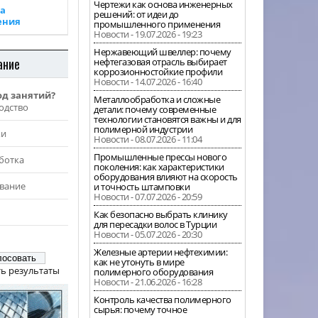
Чертежи как основа инженерных
а
решений: от идеи до
ения
промышленного применения
Новости - 19.07.2026 - 19:23
Нержавеющий швеллер: почему
ание
нефтегазовая отрасль выбирает
коррозионностойкие профили
Новости - 14.07.2026 - 16:40
од занятий?
Металлообработка и сложные
одство
детали: почему современные
технологии становятся важны и для
полимерной индустрии
жи
Новости - 08.07.2026 - 11:04
Промышленные прессы нового
ботка
поколения: как характеристики
оборудования влияют на скорость
вание
и точность штамповки
Новости - 07.07.2026 - 20:59
Как безопасно выбрать клинику
для пересадки волос в Турции
Новости - 05.07.2026 - 20:30
Железные артерии нефтехимии:
как не утонуть в мире
ь результаты
полимерного оборудования
Новости - 21.06.2026 - 16:28
Контроль качества полимерного
сырья: почему точное