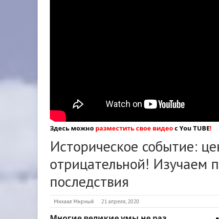
Здесь можно
разместить свое видео
с You TUBE
!
Историческое событие: це
отрицательной! Изучаем п
последствия
Михаил Мирный
21 апреля, 2020
Многие великие умы не раз