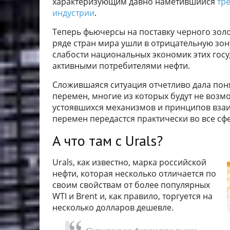
характеризующим давно наметившийся
тр
индустрии
.
Теперь фьючерсы на поставку черного золот
ряде стран мира ушли в отрицательную зону
слабости национальных экономик этих госу
активными потребителями нефти.
Сложившаяся ситуация отчетливо дала понят
перемен, многие из которых будут не возм
устоявшихся механизмов и принципов взаи
перемен передастся практически во все сф
А что там с Urals?
Urals, как известно, марка российской
нефти, которая несколько отличается по
своим свойствам от более популярных
WTI и Brent и, как правило, торгуется на
несколько долларов дешевле.