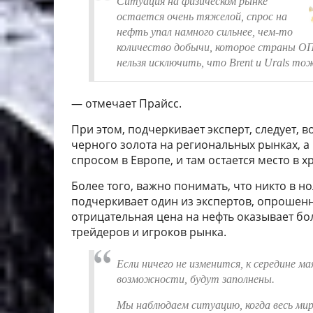
Ситуация на физическом рынке
остается очень тяжелой, спрос на
нефть упал намного сильнее, чем-то
количество добычи, которое страны ОП
нельзя исключить, что Brent и Urals то
— отмечает Прайсс.
При этом, подчеркивает эксперт, следует, в
черного золота на региональных рынках, а 
спросом в Европе, и там остается место в х
Более того, важно понимать, что никто в н
подчеркивает один из экспертов, опрошенн
отрицательная цена на нефть оказывает б
трейдеров и игроков рынка.
Если ничего не изменится, к середине м
возможности, будут заполнены.
Мы наблюдаем ситуацию, когда весь ми