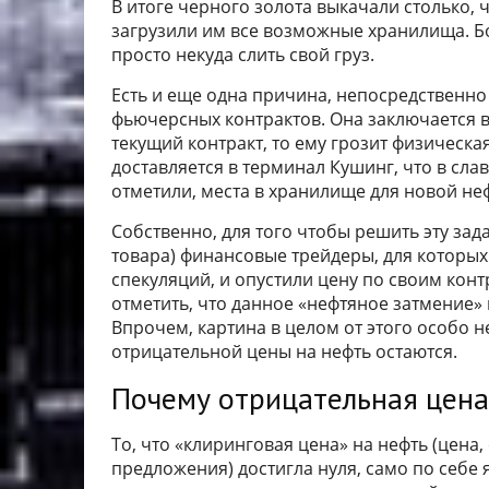
В итоге черного золота выкачали столько, ч
загрузили им все возможные хранилища. Бо
просто некуда слить свой груз.
Есть и еще одна причина, непосредственно
фьючерсных контрактов. Она заключается в 
текущий контракт, то ему грозит физическая
доставляется в терминал Кушинг, что в сла
отметили, места в хранилище для новой неф
Собственно, для того чтобы решить эту зад
товара) финансовые трейдеры, для которых
спекуляций, и опустили цену по своим конт
отметить, что данное «нефтяное затмение»
Впрочем, картина в целом от этого особо н
отрицательной цены на нефть остаются.
Почему отрицательная цена
То, что «клиринговая цена» на нефть (цен
предложения) достигла нуля, само по себе