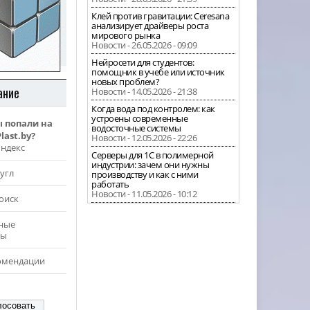
Клей против гравитации: Ceresana
анализирует драйверы роста
мирового рынка
Новости - 26.05.2026 - 09:09
Нейросети для студентов:
помощник в учебе или источник
новых проблем?
ание
Новости - 14.05.2026 - 21:38
Когда вода под контролем: как
устроены современные
ы попали на
водосточные системы
last.by?
Новости - 12.05.2026 - 22:26
Яндекс
Серверы для 1С в полимерной
индустрии: зачем они нужны
угл
производству и как с ними
работать
Новости - 11.05.2026 - 10:12
оиск
ные
ры
омендации