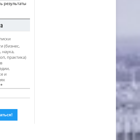
ь результаты
ка
писки
и (бизнес,
, наука,
оп, практика)
в
едии,
е и
иях
l
*