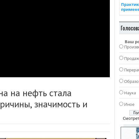
Практик
примен
Голосов
Ваш р
Произв
Прода
Перера
Образо
на на нефть стала
Наука
ричины, значимость и
Иное
Смотрет