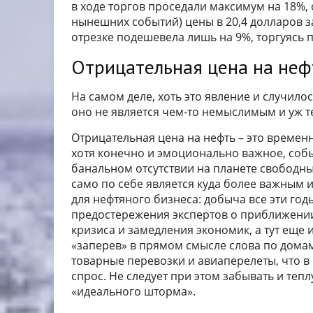
в ходе торгов проседали максимум на 18%,
нынешних событий) цены в 20,4 долларов за
отрезке подешевела лишь на 9%, торгуясь п
Отрицательная цена на нефт
На самом деле, хоть это явление и случило
оно не является чем-то немыслимым и уж т
Отрицательная цена на нефть – это временн
хотя конечно и эмоционально важное, собы
банальном отсутствии на планете свободны
само по себе является куда более важным и
для нефтяного бизнеса: добыча все эти год
предостережения экспертов о приближени
кризиса и замедления экономик, а тут еще 
«заперев» в прямом смысле слова по домам
товарные перевозки и авиаперелеты, что в
спрос. Не следует при этом забывать и тепл
«идеального шторма».