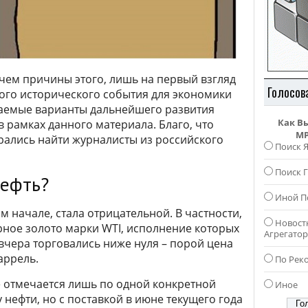
 чем причины этого, лишь на первый взгляд
Голосов
ого исторического события для экономики
даемые варианты дальнейшего развития
Как В
 рамках данного материала. Благо, что
MP
рались найти журналисты из российского
Поиск 
Поиск Г
нефть?
Иной П
ом начале, стала отрицательной. В частности,
Новост
ное золото марки WTI, исполнение которых
Агрегато
 вчера торговались ниже нуля – порой цена
аррель.
По Рек
ие отмечается лишь по одной конкретной
Иное
нефти, но с поставкой в июне текущего года