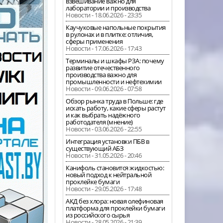
взвешивание важно для
лаборатории и производства
Новости - 18.06.2026 - 23:35
Каучуковые напольные покрытия
в рулонах и в плитке: отличия,
сферы применения
Новости - 17.06.2026 - 17:43
Терминалы и шкафы РЗА: почему
развитие отечественного
производства важно для
промышленности и нефтехимии
Новости - 09.06.2026 - 07:58
Обзор рынка труда в Польше: где
искать работу, какие сферы растут
и как выбрать надёжного
работодателя (мнение)
Новости - 03.06.2026 - 22:55
Интеграция установки ПБВ в
существующий АБЗ
Новости - 31.05.2026 - 20:46
Канифоль становится жидкостью:
новый подход к нейтральной
проклейке бумаги
Новости - 29.05.2026 - 17:48
АКД без хлора: новая олефиновая
платформа для проклейки бумаги
из российского сырья
Новости - 28.05.2026 - 21:39