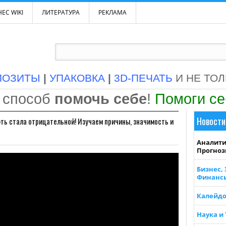
ЕС WIKI
ЛИТЕРАТУРА
РЕКЛАМА
ПОЗИТЫ
|
УПАКОВКА
|
3D-ПЕЧАТЬ
И НЕ ТО
 способ
помочь себе
!
Помоги с
Новости
ть стала отрицательной! Изучаем причины, значимость и
Аналити
Прогно
Бизнес,
Финанс
Калейдо
Наука и