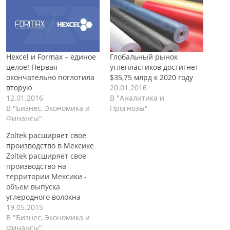
Hexcel и Formax – единое
Глобальный рынок
целое! Первая
углепластиков достигнет
окончательно поглотила
$35,75 млрд к 2020 году
вторую
20.01.2016
12.01.2016
В "Аналитика и
В "Бизнес, Экономика и
Прогнозы"
Финансы"
Zoltek расширяет свое
производство в Мексике
Zoltek расширяет свое
производство на
территории Мексики -
объем выпуска
углеродного волокна
будет удвоен к 2016 году!
19.05.2015
Как сообщает
В "Бизнес, Экономика и
официальный сайт
Финансы"