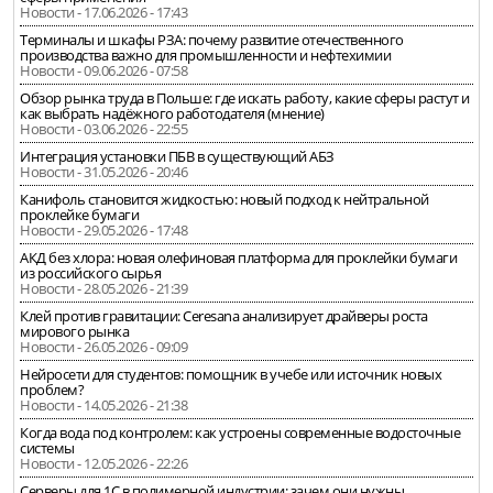
Новости - 17.06.2026 - 17:43
Терминалы и шкафы РЗА: почему развитие отечественного
производства важно для промышленности и нефтехимии
Новости - 09.06.2026 - 07:58
Обзор рынка труда в Польше: где искать работу, какие сферы растут и
как выбрать надёжного работодателя (мнение)
Новости - 03.06.2026 - 22:55
Интеграция установки ПБВ в существующий АБЗ
Новости - 31.05.2026 - 20:46
Канифоль становится жидкостью: новый подход к нейтральной
проклейке бумаги
Новости - 29.05.2026 - 17:48
АКД без хлора: новая олефиновая платформа для проклейки бумаги
из российского сырья
Новости - 28.05.2026 - 21:39
Клей против гравитации: Ceresana анализирует драйверы роста
мирового рынка
Новости - 26.05.2026 - 09:09
Нейросети для студентов: помощник в учебе или источник новых
проблем?
Новости - 14.05.2026 - 21:38
Когда вода под контролем: как устроены современные водосточные
системы
Новости - 12.05.2026 - 22:26
Серверы для 1С в полимерной индустрии: зачем они нужны