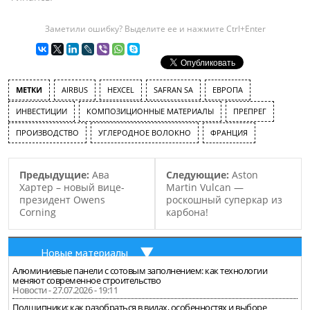
компании Zoltek Toray
Group, компания
Заметили ошибку? Выделите ее и нажмите Ctrl+Enter
планирует удвоить
производственные
мощности своего завода
на территории Мексики.
МЕТКИ
AIRBUS
HEXСEL
SAFRAN SA
ЕВРОПА
Предприятие Zoltek de
Mexico находится в
ИНВЕСТИЦИИ
КОМПОЗИЦИОННЫЕ МАТЕРИАЛЫ
ПРЕПРЕГ
городе Гвадалахара, что в
ПРОИЗВОДСТВО
УГЛЕРОДНОЕ ВОЛОКНО
ФРАНЦИЯ
штате Халиско,
насчитывает (на
сегодняшний…
Предыдущие:
Ава
Следующие:
Aston
Хартер – новый вице-
Martin Vulcan —
президент Owens
роскошный суперкар из
Corning
карбона!
Новые материалы
Алюминиевые панели с сотовым заполнением: как технологии
меняют современное строительство
Новости - 27.07.2026 - 19:11
Подшипники: как разобраться в видах, особенностях и выборе