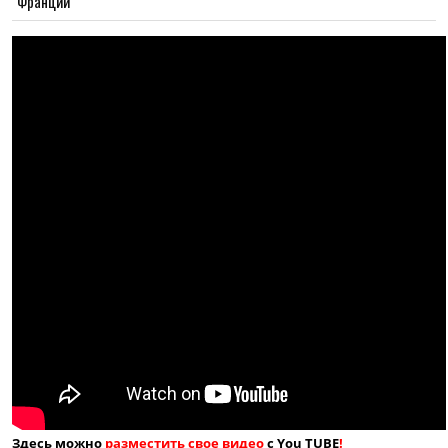
Франции
Здесь можно
разместить свое видео
с You TUBE
!