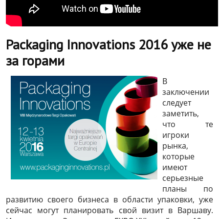
Packaging Innovations 2016 уже не
за горами
В
заключении
следует
заметить,
что те
игроки
рынка,
которые
имеют
серьезные
планы по
развитию своего бизнеса в области упаковки, уже
сейчас могут планировать свой визит в Варшаву.