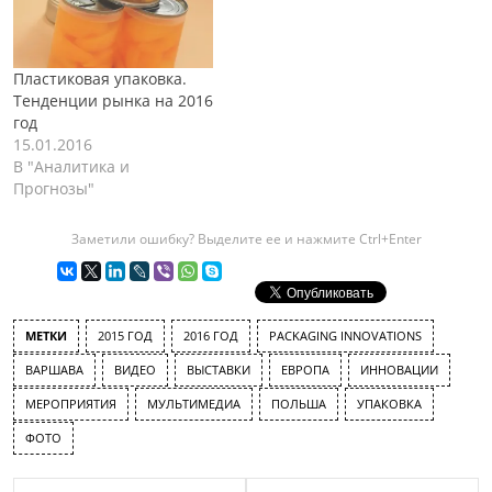
Пластиковая упаковка.
Тенденции рынка на 2016
год
15.01.2016
В "Аналитика и
Прогнозы"
Заметили ошибку? Выделите ее и нажмите Ctrl+Enter
МЕТКИ
2015 ГОД
2016 ГОД
PACKAGING INNOVATIONS
ВАРШАВА
ВИДЕО
ВЫСТАВКИ
ЕВРОПА
ИННОВАЦИИ
МЕРОПРИЯТИЯ
МУЛЬТИМЕДИА
ПОЛЬША
УПАКОВКА
ФОТО