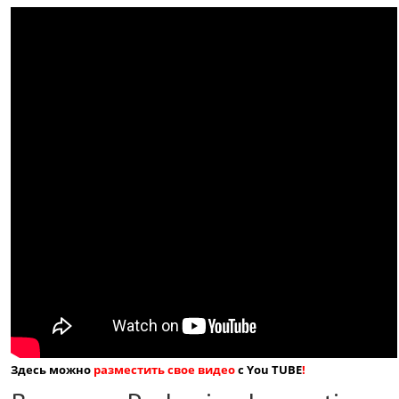
Здесь можно
разместить свое видео
с You TUBE
!