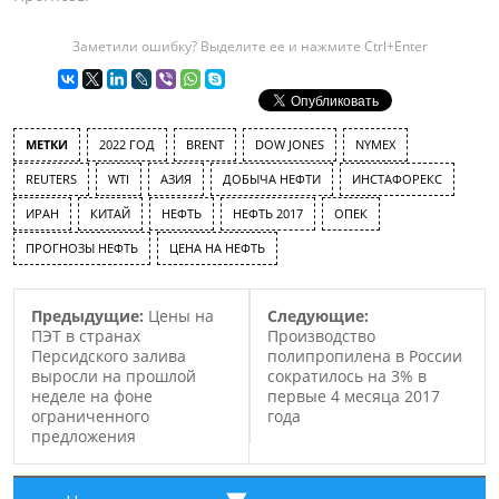
Заметили ошибку? Выделите ее и нажмите Ctrl+Enter
МЕТКИ
2022 ГОД
BRENT
DOW JONES
NYMEX
REUTERS
WTI
АЗИЯ
ДОБЫЧА НЕФТИ
ИНСТАФОРЕКС
ИРАН
КИТАЙ
НЕФТЬ
НЕФТЬ 2017
ОПЕК
ПРОГНОЗЫ НЕФТЬ
ЦЕНА НА НЕФТЬ
Предыдущие:
Цены на
Следующие:
ПЭТ в странах
Производство
Персидского залива
полипропилена в России
выросли на прошлой
сократилось на 3% в
неделе на фоне
первые 4 месяца 2017
ограниченного
года
предложения