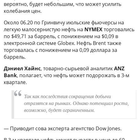
вероятно, будет небольшим, что может усилить
колебания цен.
Около 06.20 по Гринвичу июльские фьючерсы на
легкую малосернистую нефть на
NYMEX
торговались
по $49,71 за баррель, с понижением на $0,09 в
электронной системе Globex. Нефть Brent также
торговалась с понижением на 0,09 доллара за
баррель.
Дэниел Хайнс
, товарно-сырьевой аналитик
ANZ
Bank
, полагает, что нефть может подорожать в 3-м
квартале.
Так как последствия сокращения добычи
отразятся на рынках. Однако потенциал роста,
возможно, будет ограниченным.
— Приводит сова эксперта агентство Dow Jones.
В 3-м квартале нефть может вырасти в цене до 60