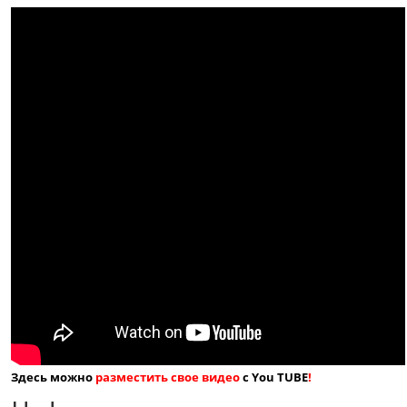
Здесь можно
разместить свое видео
с You TUBE
!