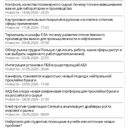
Контроль качества полимерного сырья: почему точное взвешивание
важно для лаборатории и производства
Новости - 18.06.2026 - 23:35
Каучуковые напольные покрытия в рулонах и в плитке: отличия,
сферы применения
Новости - 17.06.2026 - 17:43
Терминалы и шкафы РЗА: почему развитие отечественного
производства важно для промышленности и нефтехимии
Новости - 09.06.2026 - 07:58
Обзор рынка труда в Польше: где искать работу, какие сферы растут и
как выбрать надёжного работодателя (мнение)
Новости - 03.06.2026 - 22:55
Интеграция установки ПБВ в существующий АБЗ
Новости - 31.05.2026 - 20:46
Канифоль становится жидкостью: новый подход к нейтральной
проклейке бумаги
Новости - 29.05.2026 - 17:48
АКД без хлора: новая олефиновая платформа для проклейки бумаги
из российского сырья
Новости - 28.05.2026 - 21:39
Клей против гравитации: Ceresana анализирует драйверы роста
мирового рынка
Новости - 26.05.2026 - 09:09
Нейросети для студентов: помощник в учебе или источник новых
проблем?