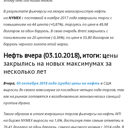
этому дню год назад неделе.
В результате фьючерсы на легкую малосернистую нефть
на
NYMEX
с поставкой в ноябре 2017 года завершили торги с
повышением на 44 цента (+0,87%), торгуясь по цене в 49,98
долларов за один баррель. В свою очередь Brent закрылась с
понижением на 20 центов (-0,36%), по цене в 55,80 долларов за
баррель черного золота этой марки.
Нефть вчера (03.10.2018), итоги: ц
ены
закрылись на новых максимумах за
несколько лет
Вчера,
03 октября 2018 года (среда) цены на нефть
в США
выросли до своего максимума за последние четыре года торгов, так
как на рынках готовятся к возобновлению экономических санкций
против Ирана.
Таким образом в итоге вчерашних торгов фьючерсы на нефть WTI
на бирже NYMEX выросли на 1,6%, достигнув тем самым отметки в
76,41 доллара за один баррель, самого высокого уровня с 2014 года. В