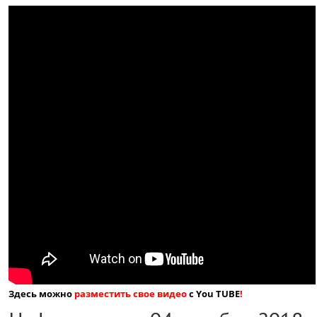
Здесь можно
разместить свое видео
с You TUBE
!