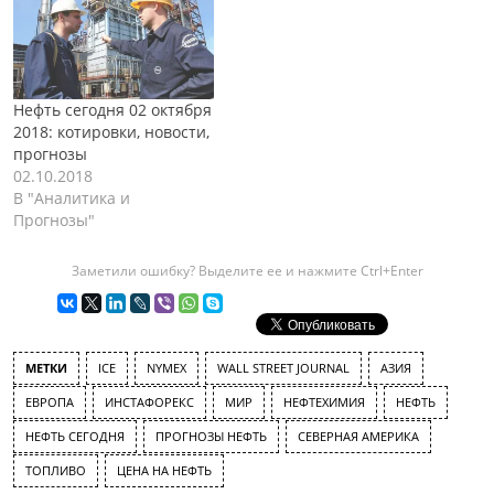
Нефть сегодня 02 октября
2018: котировки, новости,
прогнозы
02.10.2018
В "Аналитика и
Прогнозы"
Заметили ошибку? Выделите ее и нажмите Ctrl+Enter
МЕТКИ
ICE
NYMEX
WALL STREET JOURNAL
АЗИЯ
ЕВРОПА
ИНСТАФОРЕКС
МИР
НЕФТЕХИМИЯ
НЕФТЬ
НЕФТЬ СЕГОДНЯ
ПРОГНОЗЫ НЕФТЬ
СЕВЕРНАЯ АМЕРИКА
ТОПЛИВО
ЦЕНА НА НЕФТЬ