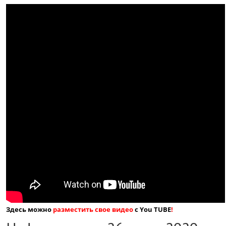
Здесь можно
разместить свое видео
с You TUBE
!