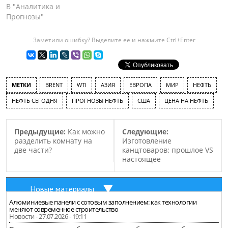
В "Аналитика и
Прогнозы"
Заметили ошибку? Выделите ее и нажмите Ctrl+Enter
МЕТКИ
BRENT
WTI
АЗИЯ
ЕВРОПА
МИР
НЕФТЬ
НЕФТЬ СЕГОДНЯ
ПРОГНОЗЫ НЕФТЬ
США
ЦЕНА НА НЕФТЬ
Предыдущие:
Как можно
Следующие:
разделить комнату на
Изготовление
две части?
канцтоваров: прошлое VS
настоящее
Новые материалы
Алюминиевые панели с сотовым заполнением: как технологии
меняют современное строительство
Новости - 27.07.2026 - 19:11