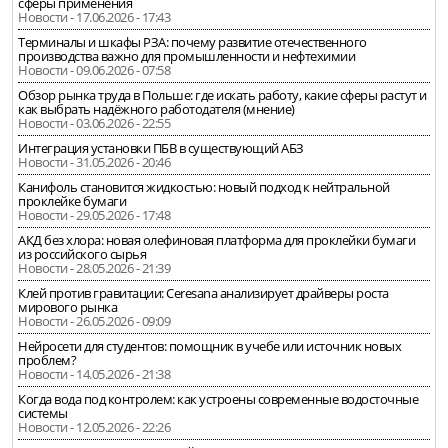
сферы применения
Новости - 17.06.2026 - 17:43
Терминалы и шкафы РЗА: почему развитие отечественного
производства важно для промышленности и нефтехимии
Новости - 09.06.2026 - 07:58
Обзор рынка труда в Польше: где искать работу, какие сферы растут и
как выбрать надёжного работодателя (мнение)
Новости - 03.06.2026 - 22:55
Интеграция установки ПБВ в существующий АБЗ
Новости - 31.05.2026 - 20:46
Канифоль становится жидкостью: новый подход к нейтральной
проклейке бумаги
Новости - 29.05.2026 - 17:48
АКД без хлора: новая олефиновая платформа для проклейки бумаги
из российского сырья
Новости - 28.05.2026 - 21:39
Клей против гравитации: Ceresana анализирует драйверы роста
мирового рынка
Новости - 26.05.2026 - 09:09
Нейросети для студентов: помощник в учебе или источник новых
проблем?
Новости - 14.05.2026 - 21:38
Когда вода под контролем: как устроены современные водосточные
системы
Новости - 12.05.2026 - 22:26